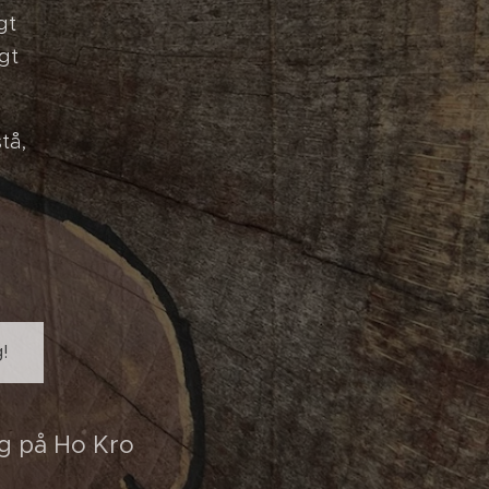
gt
gt
tå,
!
og på Ho Kro