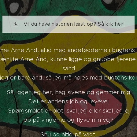
Vil du have historien læst op? Så klik her!
me Arne And, altid med andefødderne i bugtens
ænkte Arne And, kunne ligge og gnubbe fjerene i
sand
jeg er bare and, så jeg må nøjes med bugtens ko
Så ligger jeg her, bag sivene og gemmer mig
Det er andens job og levevej
Spørgsmålet er blot, skal jeg eller skal jeg ej
op på vingerne og flyve min vej?
Snu og altid på vagt,