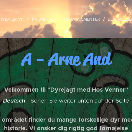
HVEM ER VI?
PROJEKTER
ARRANGEMENTER
BLIV MEDL
A - Arne And
Velkommen til "Dyrejagt med Hos Venner"
Deutsch -
Sehen Sie weiter unten auf der Seite
 området finder du mange forskellige dyr med 
historie. Vi ønsker dig rigtig god fornøjelse