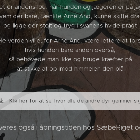
et er andens lod, når hunden og jægeren er på ja
vem der bare, tænkte Arne And, kunne skifte dra
og ligge der stolt og tryg i svanens hvide pragt
le verden ville, for Arne And, være lettere at fors
hvis hunden bare anden overså,
så behøvede man ikke og bruge kræfter på
at stikke af op imod himmelen den blå
Klik her for at se, hvor alle de andre dyr gemmer sig
veres også i åbningstiden hos SæbeRiget 