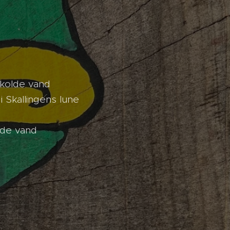
 kolde vand
 Skallingens lune
lde vand