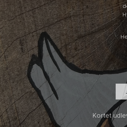
d
H
He
Kortet udle